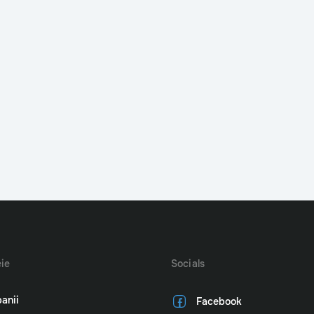
ie
Socials
anii
Facebook