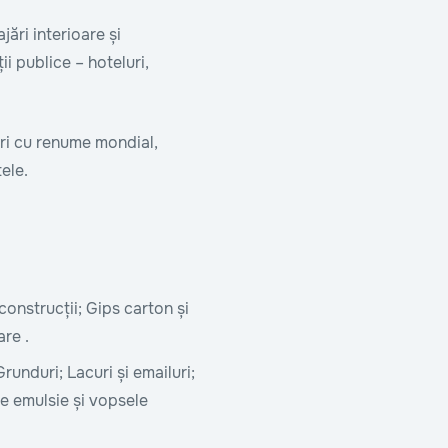
ări interioare și
ii publice – hoteluri,
duri cu renume mondial,
ele.
onstrucții; Gips carton și
are .
Grunduri; Lacuri și emailuri;
e emulsie și vopsele