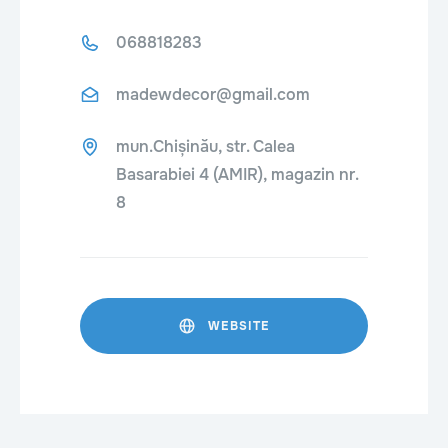
068818283
madewdecor@gmail.com
mun.Chișinău, str. Calea
Basarabiei 4 (AMIR), magazin nr.
8
WEBSITE