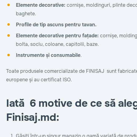
Elemente decorative:
cornișe, moldinguri, plinte dec
baghete.
Profile de tip ascuns pentru tavan.
Elemente decorative pentru fațade:
cornișe, molding
bolta, soclu, coloane, capitolii, baze.
Instrumente și consumabile
.
Toate produsele comercializate de FINISAJ sunt fabrica
europene și au certificat ISO.
Iată 6 motive de ce să aleg
Finisaj.md:
Găsiți într-un singur magazin o gamă variată de produs