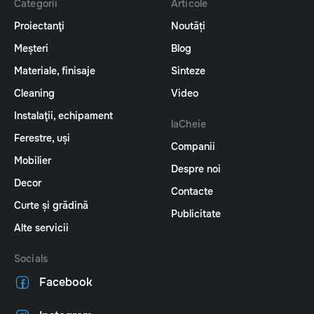
Categorii
Articole
Proiectanţi
Noutăți
Meșteri
Blog
Materiale, finisaje
Sinteze
Cleaning
Video
Instalaţii, echipament
laCheie
Ferestre, uși
Companii
Mobilier
Despre noi
Decor
Contacte
Curte și grădină
Publicitate
Alte servicii
Socials
Facebook