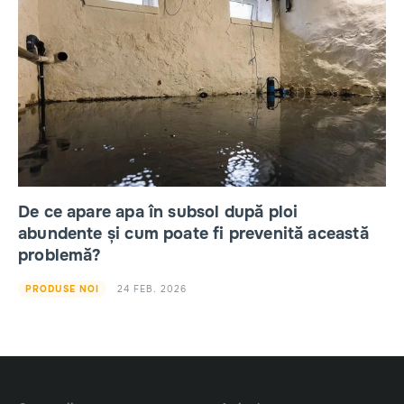
De ce apare apa în subsol după ploi
abundente și cum poate fi prevenită această
problemă?
24 FEB. 2026
PRODUSE NOI