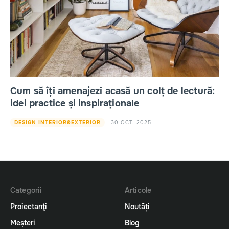
Cum să îți amenajezi acasă un colț de lectură:
idei practice și inspiraționale
30 OCT. 2025
DESIGN INTERIOR&EXTERIOR
Categorii
Articole
Proiectanţi
Noutăți
Meșteri
Blog