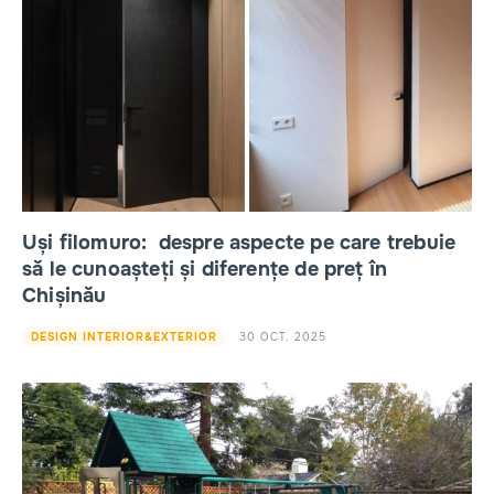
Uși filomuro: despre aspecte pe care trebuie
să le cunoașteți și diferențe de preț în
Chișinău
30 OCT. 2025
DESIGN INTERIOR&EXTERIOR