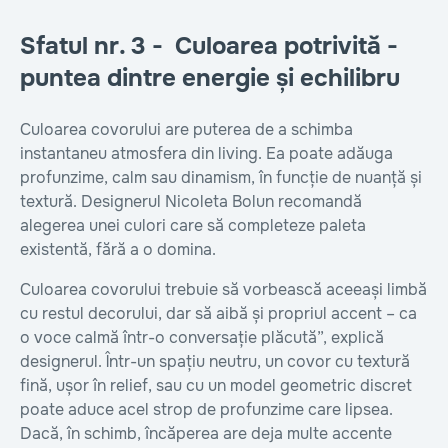
Sfatul nr. 3 - Culoarea potrivită -
puntea dintre energie și echilibru
Culoarea covorului are puterea de a schimba
instantaneu atmosfera din living. Ea poate adăuga
profunzime, calm sau dinamism, în funcție de nuanță și
textură. Designerul Nicoleta Bolun recomandă
alegerea unei culori care să completeze paleta
existentă, fără a o domina.
Culoarea covorului trebuie să vorbească aceeași limbă
cu restul decorului, dar să aibă și propriul accent – ca
o voce calmă într-o conversație plăcută”, explică
designerul. Într-un spațiu neutru, un covor cu textură
fină, ușor în relief, sau cu un model geometric discret
poate aduce acel strop de profunzime care lipsea.
Dacă, în schimb, încăperea are deja multe accente