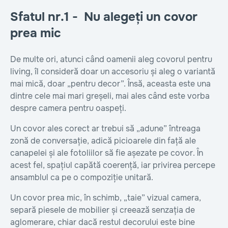
Sfatul nr.1 - Nu alegeți un covor
prea mic
De multe ori, atunci când oamenii aleg covorul pentru
living, îl consideră doar un accesoriu și aleg o variantă
mai mică, doar „pentru decor”. Însă, aceasta este una
dintre cele mai mari greșeli, mai ales când este vorba
despre camera pentru oaspeți.
Un covor ales corect ar trebui să „adune” întreaga
zonă de conversație, adică picioarele din față ale
canapelei și ale fotoliilor să fie așezate pe covor. În
acest fel, spațiul capătă coerență, iar privirea percepe
ansamblul ca pe o compoziție unitară.
Un covor prea mic, în schimb, „taie” vizual camera,
separă piesele de mobilier și creează senzația de
aglomerare, chiar dacă restul decorului este bine