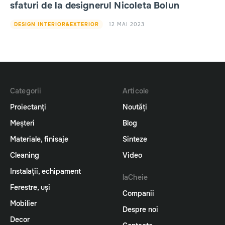
sfaturi de la designerul Nicoleta Bolun
12 MAI 2023
DESIGN INTERIOR&EXTERIOR
Categorii
Articole
Proiectanţi
Noutăți
Meșteri
Blog
Materiale, finisaje
Sinteze
Cleaning
Video
Instalaţii, echipament
laCheie
Ferestre, uși
Companii
Mobilier
Despre noi
Decor