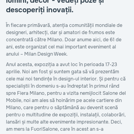
lumini, decor - vedeți poze și
descoperiți inovații.
În fiecare primăvară, atenția comunității mondiale de
designeri, arhitecți, dar și amatori de frumos este
concentrată către Milano. Doar anume aici, de 61 de
ani, este organizat cel mai important eveniment al
anului – Milan Design Week.
Anul acesta, expoziția a avut loc în perioada 17-23
aprilie. Noi am fost și suntem gata să vă prezentăm
сele mai noi tendințe în design-ul interior. Și pentru că
specialiștii în domeniu s-au îndreptat în primul rând
spre Fiera Milano, pentru a vizita nemijlocit Salone del
Mobile, noi am ales să hoinărim pe acele cartiere din
Milano, care pentru o săptămână au devenit scenă
pentru o multitudine de expoziții, instalații, colaborări,
lansări și multe alte evenimente impresionante. Deci,
am mers la FuoriSalone, care în acest an s-a