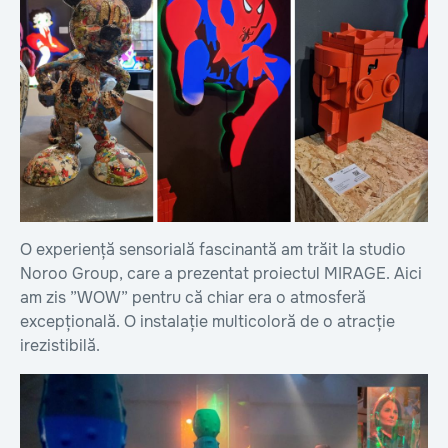
O experiență sensorială fascinantă am trăit la studio
Noroo Group, care a prezentat proiectul MIRAGE. Aici
am zis ”WOW” pentru că chiar era o atmosferă
excepțională. O instalație multicoloră de o atracție
irezistibilă.