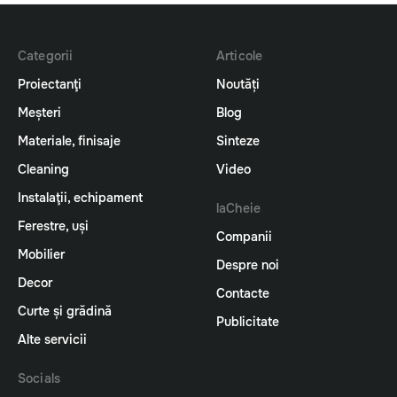
Categorii
Articole
Proiectanţi
Noutăți
Meșteri
Blog
Materiale, finisaje
Sinteze
Cleaning
Video
Instalaţii, echipament
laCheie
Ferestre, uși
Companii
Mobilier
Despre noi
Decor
Contacte
Curte și grădină
Publicitate
Alte servicii
Socials