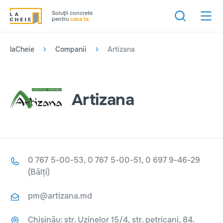
Soluţii concrete
pentru
casa ta
laCheie
Companii
Artizana
Artizana
0 767 5-00-53, 0 767 5-00-51, 0 697 9-46-29
(Bălți)
pm@artizana.md
Chișinău: str. Uzinelor 15/4, str. petricani, 84.