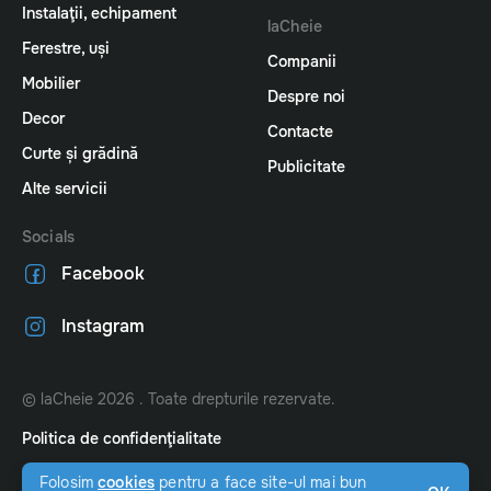
Instalaţii, echipament
laCheie
Ferestre, uși
Companii
Mobilier
Despre noi
Decor
Contacte
Curte și grădină
Publicitate
Alte servicii
Socials
Facebook
Instagram
© laCheie 2026 . Toate drepturile rezervate.
Politica de confidenţialitate
Website by
amigo.studio
Folosim
cookies
pentru a face site-ul mai bun