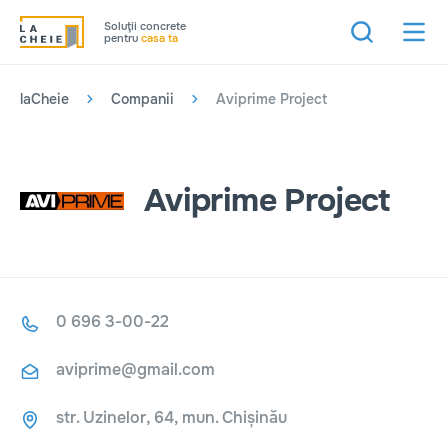
Soluţii concrete
pentru
casa ta
laCheie
Companii
Aviprime Project
Aviprime Project
0 696 3-00-22
aviprime@gmail.com
str. Uzinelor, 64, mun. Chișinău