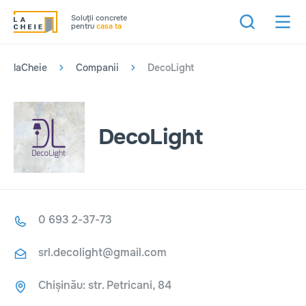
Soluţii concrete
pentru
casa ta
laCheie
Companii
DecoLight
DecoLight
0 693 2-37-73
srl.decolight@gmail.com
Chișinău: str. Petricani, 84