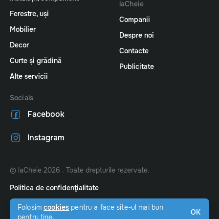
laCheie
Ferestre, uși
Companii
Mobilier
Despre noi
Decor
Contacte
Curte și grădină
Publicitate
Alte servicii
Socials
Facebook
Instagram
© laCheie 2026 . Toate drepturile rezervate.
Politica de confidenţialitate
Website by
amigo.studio
Folosim
cookies
pentru a face site-ul mai bun
OK
pentru tine.