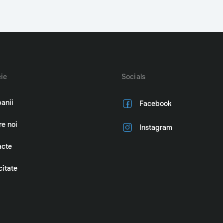
ie
Socials
anii
Facebook
e noi
Instagram
acte
citate