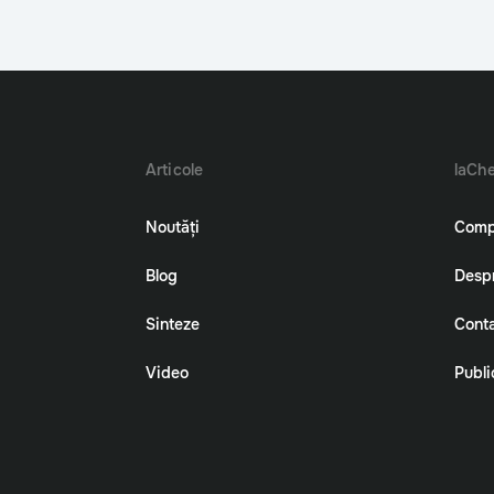
Articole
laChe
Noutăți
Comp
Blog
Despr
Sinteze
Cont
Video
Publi