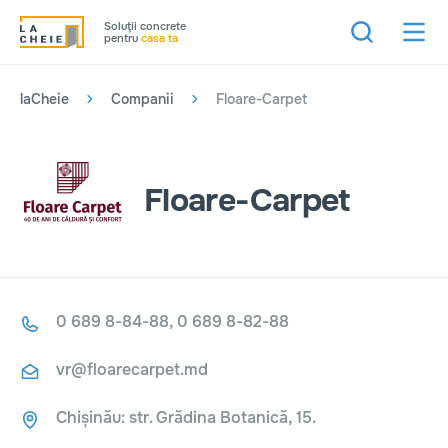
Soluţii concrete
pentru
casa ta
laCheie
Companii
Floare-Carpet
Floare-Carpet
0 689 8-84-88, 0 689 8-82-88
vr@floarecarpet.md
Chișinău: str. Grădina Botanică, 15.