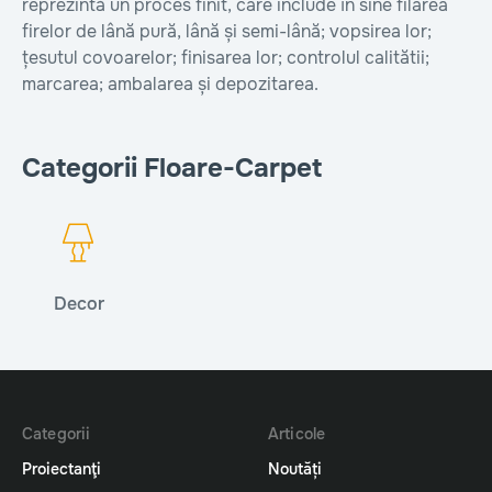
reprezintă un proces finit, care include în sine filarea
firelor de lână pură, lână și semi-lână; vopsirea lor;
țesutul covoarelor; finisarea lor; controlul calitătii;
marcarea; ambalarea și depozitarea.
Categorii Floare-Carpet
Decor
Categorii
Articole
Proiectanţi
Noutăți