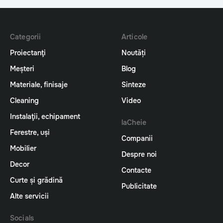
Categorii
Articole
Proiectanţi
Noutăți
Meșteri
Blog
Materiale, finisaje
Sinteze
Cleaning
Video
Instalaţii, echipament
laCheie
Ferestre, uși
Companii
Mobilier
Despre noi
Decor
Contacte
Curte și grădină
Publicitate
Alte servicii
Socials