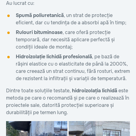
Au lucrat cu:
Spumă poliuretanică
, un strat de protecție
eficient, dar cu tendința de a absorbi apă în timp;
Rulouri bituminoase
, care oferă protecție
temporară, dar necesită aplicare perfectă și
condiții ideale de montaj;
Hidroizolație lichidă profesională
, pe bază de
rășini elastice cu o elasticitate de până la 2000%,
care creează un strat continuu, fără rosturi, extrem
de rezistent la infiltrații și variații de temperatură.
Dintre toate soluțiile testate,
hidroizolația lichidă
este
metoda pe care o recomandă și pe care o realizează în
proiectele sale, datorită protecției superioare și
durabilității pe termen lung.