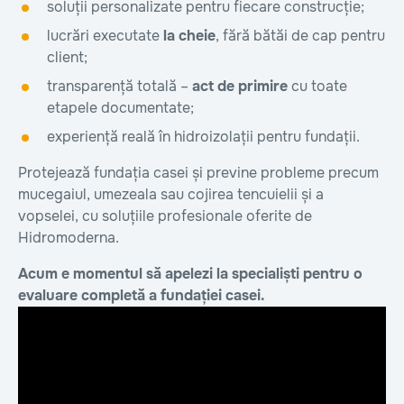
soluții personalizate pentru fiecare construcție;
lucrări executate
la cheie
, fără bătăi de cap pentru
client;
transparență totală –
act de primire
cu toate
etapele documentate;
experiență reală în hidroizolații pentru fundații.
Protejează fundația casei și previne probleme precum
mucegaiul, umezeala sau cojirea tencuielii și a
vopselei, cu soluțiile profesionale oferite de
Hidromoderna.
Acum e momentul să apelezi la specialiști pentru o
evaluare completă a fundației casei.