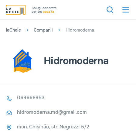
Soluţii concrete
pentru
casa ta
laCheie
Companii
Hidromoderna
Hidromoderna
069666953
hidromoderna.md@gmail.com
mun. Chișinău, str. Negruzzi 5/2