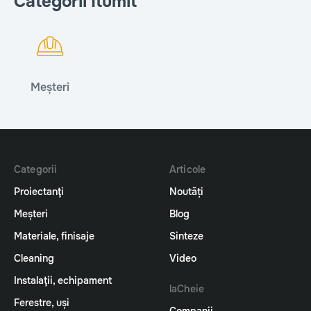
Categorii Itumit
Meșteri
Categorii
Articole
Proiectanţi
Noutăți
Meșteri
Blog
Materiale, finisaje
Sinteze
Cleaning
Video
Instalaţii, echipament
laCheie
Ferestre, uși