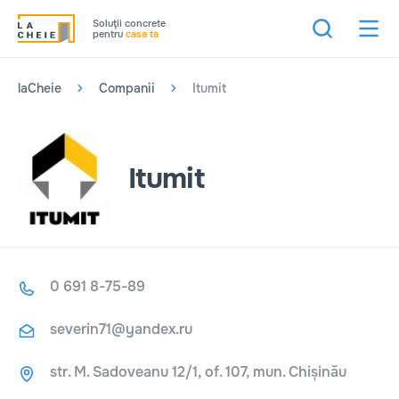
Soluţii concrete
pentru
casa ta
laCheie
Companii
Itumit
Itumit
0 691 8-75-89
severin71@yandex.ru
str. M. Sadoveanu 12/1, of. 107, mun. Chișinău