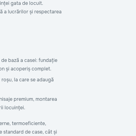
nței gata de locuit.
 a lucrărilor și respectarea
i de bază a casei: fundație
on și acoperiș complet.
la roșu, la care se adaugă
finisaje premium, montarea
ii locuinței.
rne, termoeficiente,
ile standard de case, cât și