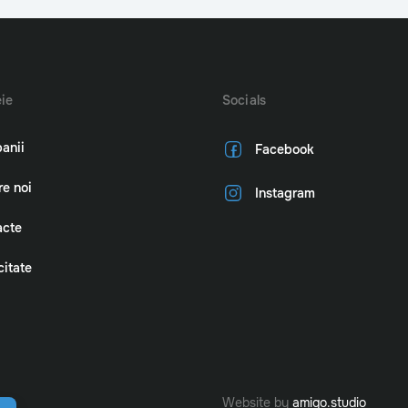
ie
Socials
anii
Facebook
e noi
Instagram
acte
citate
Website by
amigo.studio