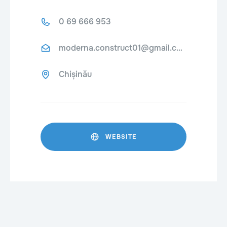
0 69 666 953
moderna.construct01@gmail.com
Chișinău
WEBSITE