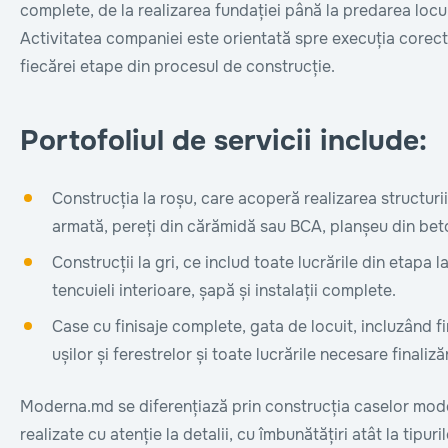
complete, de la realizarea fundației până la predarea locui
Activitatea companiei este orientată spre execuția corectă
fiecărei etape din procesul de construcție.
Portofoliul de servicii include:
Construcția la roșu, care acoperă realizarea structuri
armată, pereți din cărămidă sau BCA, planșeu din bet
Construcții la gri, ce includ toate lucrările din etapa 
tencuieli interioare, șapă și instalații complete.
Case cu finisaje complete, gata de locuit, incluzând 
ușilor și ferestrelor și toate lucrările necesare finalizăr
Moderna.md se diferențiază prin construcția caselor mode
realizate cu atenție la detalii, cu îmbunătățiri atât la tipur