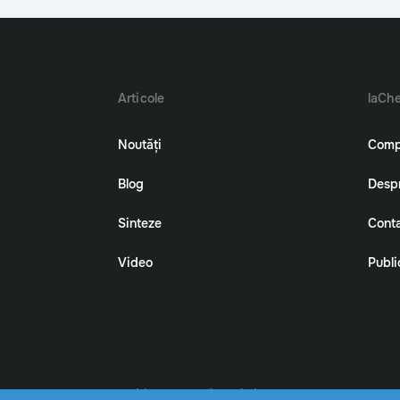
Articole
laChe
Noutăți
Comp
Blog
Despr
Sinteze
Cont
Video
Publi
Politica de confidenţialitate