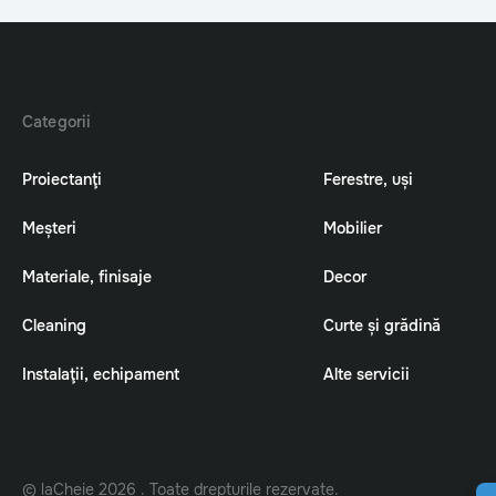
Categorii
Proiectanţi
Ferestre, uși
Meșteri
Mobilier
Materiale, finisaje
Decor
Cleaning
Curte și grădină
Instalaţii, echipament
Alte servicii
© laCheie 2026 . Toate drepturile rezervate.