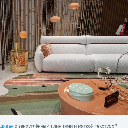
 диван
с закруглёнными линиями и мягкой текстурой