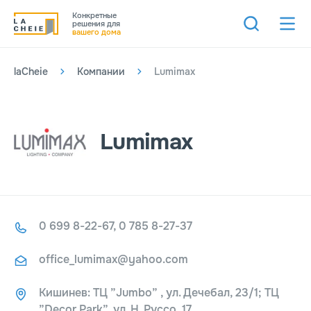
Конкретные
решения для
вашего дома
laCheie
Компании
Lumimax
Lumimax
0 699 8-22-67, 0 785 8-27-37
office_lumimax@yahoo.com
Кишинев: ТЦ ”Jumbo” , ул. Дечебал, 23/1; ТЦ
”Decor Park”, ул. Н. Руссо, 17.