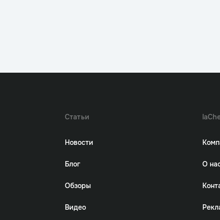
Статьи
laChe
Новости
Комп
Блог
О на
Обзоры
Конт
Видео
Рекл