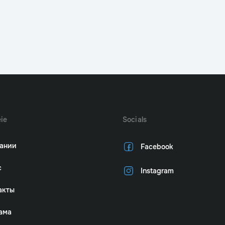
ie
Socials
ании
Facebook
с
Instagram
акты
ама