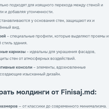
льно подходят для изящного перехода между стеной и
ти и добавляя утонченности.
станавливаются у основания стен, защищают их и
ённый вид.
рей
– специальные профили, которые выделяют проемы и
 стиль здания.
жные карнизы
– идеальны для украшения фасадов,
щиты стен от атмосферных воздействий.
ативные консоли
– элементы, вдохновленные
 создающие изысканный дизайн.
ать молдинги от Finisaj.md:
размеров
— от классики до современного минимализма.