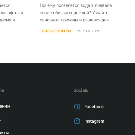
аётся
Почему появляется вода в подвале
ландшафтный
после обильных дождей? Узнайте
время и
основные причины и решения для
моничный
защиты фундамента от протечек.
26 МАЯ 2026
НОВЫЕ ТОВАРЫ
ачала.
ie
Socials
ании
Facebook
с
Instagram
акты