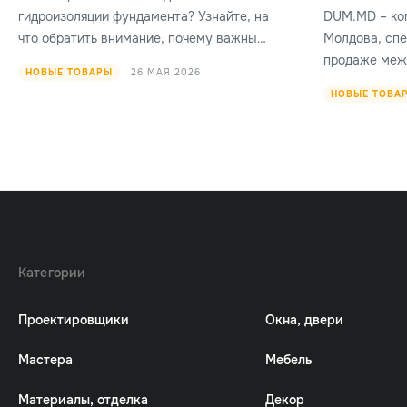
гидроизоляции фундамента? Узнайте, на
DUM.MD – ко
что обратить внимание, почему важны
Молдова, сп
опыт и качественные материалы, а
продаже меж
26 МАЯ 2026
НОВЫЕ ТОВАРЫ
также познакомьтесь с услугами
входных двер
НОВЫЕ ТОВА
компании Hidromoderna в Кишинёве.
также аксесс
Категории
Проектировщики
Окна, двери
Мастера
Мебель
Материалы, отделка
Декор