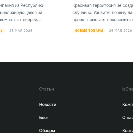
мпания из Республики
Красивая территория не созд
ециализирующаяся на
случайно. Узнайте, почему 
комнатных дверей,
проект помогает сэкономить 
ей для квартир и домов, а
деньги, а также создать гар
26 МАЯ 2026
26 МАЯ 2026
РЫ
НОВЫЕ ТОВАРЫ
уаров и фурнитуры.
сад, продуманный с самого н
Статьи
laChe
Новости
Комп
Блог
О на
Обзоры
Конт