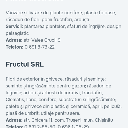
Vânzare și livrare de plante conifere, plante foioase,
răsaduri de flori, pomi fructiferi, arbuști
Servicii:
plantarea plantelor, sfaturi de îngrijire, design
peisagistic
Adresa:
str. Valea Crucii 9
Telefon:
0 691 8-73-22
Fructul SRL
Flori de exterior în ghivece, răsaduri și semințe;
semințe și îngrășăminte pentru gazon; răsaduri de
legume; arbori și arbuști decorativi, trandafiri,
Clematis, liane, conifere; substraturi și îngrăsăminte;
palete și ghivece din plastic și ceramică; agril, peliculă,
plasă de umbrit; utilaje pentru sere.
Adresa
: str. Chicera 11, com. Trușeni, mun. Chișinău
Telefon
: 0 691 2-85-50, 0 696 1-05-29