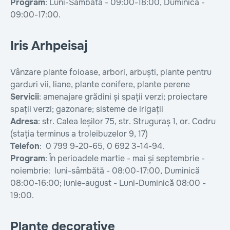
Program
: Luni-Sâmbătă - 09:00-18:00, Duminică -
09:00-17:00.
Iris Arhpeisaj
Vânzare plante foioase, arbori, arbuști, plante pentru
garduri vii, liane, plante conifere, plante perene
Servicii
: amenajare grădini și spații verzi; proiectare
spații verzi; gazonare; sisteme de irigații
Adresa
: str. Calea Ieșilor 75, str. Struguraș 1, or. Codru
(stația terminus a troleibuzelor 9, 17)
Telefon
: 0 799 9-20-65, 0 692 3-14-94.
Program
: În perioadele martie - mai și septembrie -
noiembrie: luni-sâmbătă - 08:00-17:00, Duminică
08:00-16:00; iunie-august - Luni-Duminică 08:00 -
19:00.
Plante decorative