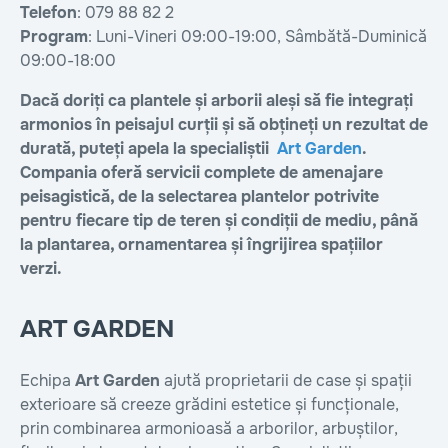
Telefon
: 079 88 82 2
Program
: Luni-Vineri 09:00-19:00, Sâmbătă-Duminică
09:00-18:00
Dacă doriți ca plantele și arborii aleși să fie integrați
armonios în peisajul curții și să obțineți un rezultat de
durată, puteți apela la specialiștii
Art Garden
.
Compania oferă servicii complete de amenajare
peisagistică, de la selectarea plantelor potrivite
pentru fiecare tip de teren și condiții de mediu, până
la plantarea, ornamentarea și îngrijirea spațiilor
verzi.
ART GARDEN
Echipa
Art Garden
ajută proprietarii de case și spații
exterioare să creeze grădini estetice și funcționale,
prin combinarea armonioasă a arborilor, arbuștilor,