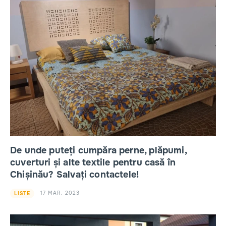
De unde puteți cumpăra perne, plăpumi,
cuverturi și alte textile pentru casă în
Chișinău? Salvați contactele!
17 MAR. 2023
LISTE