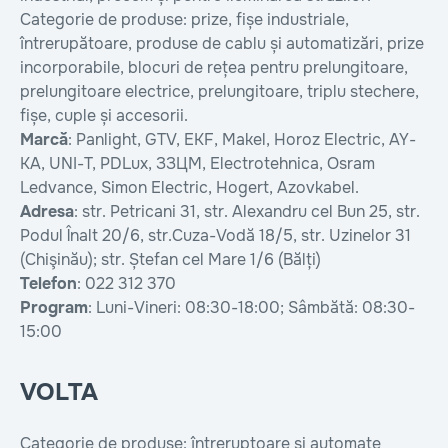
Categorie de produse: prize, fișe industriale,
întrerupătoare, produse de cablu și automatizări, prize
incorporabile, blocuri de rețea pentru prelungitoare,
prelungitoare electrice, prelungitoare, triplu stechere,
fișe, cuple și accesorii.
Marcă
: Panlight, GTV, EKF, Makel, Horoz Electric, AY-
KA, UNI-T, PDLux, ЗЗЦМ, Electrotehnica, Osram
Ledvance, Simon Electric, Hogert, Azovkabel.
Adresa
: str. Petricani 31, str. Alexandru cel Bun 25, str.
Podul Înalt 20/6, str.Cuza-Vodă 18/5, str. Uzinelor 31
(Chişinău); str. Ștefan cel Mare 1/6 (Bălți)
Telefon
: 022 312 370
Program
: Luni-Vineri: 08:30-18:00; Sâmbătă: 08:30-
15:00
VOLTA
Categorie de produse: întreruptoare și automate