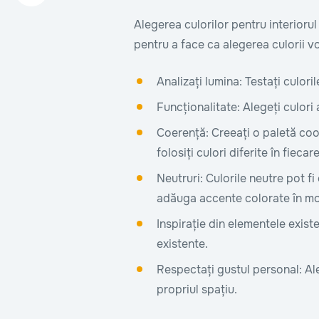
Alegerea culorilor pentru interioru
pentru a face ca alegerea culorii vo
Analizați lumina: Testați culor
Funcționalitate: Alegeți culori
Coerență: Creeați o paletă co
folosiți culori diferite în fie
Neutruri: Culorile neutre pot fi
adăuga accente colorate în mob
Inspirație din elementele existe
existente.
Respectați gustul personal: Aleg
propriul spațiu.