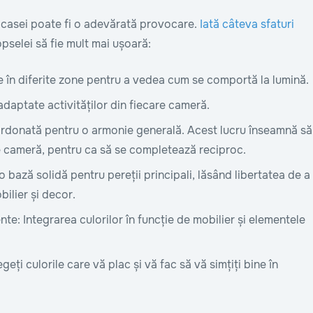
l casei poate fi o adevărată provocare.
Iată câteva sfaturi
pselei să fie mult mai ușoară:
ile în diferite zone pentru a vedea cum se comportă la lumină.
 adaptate activităților din fiecare cameră.
ordonată pentru o armonie generală. Acest lucru înseamnă să
care cameră, pentru ca să se completează reciproc.
 o bază solidă pentru pereții principali, lăsând libertatea de a
ilier și decor.
nte: Integrarea culorilor în funcție de mobilier și elementele
eți culorile care vă plac și vă fac să vă simțiți bine în