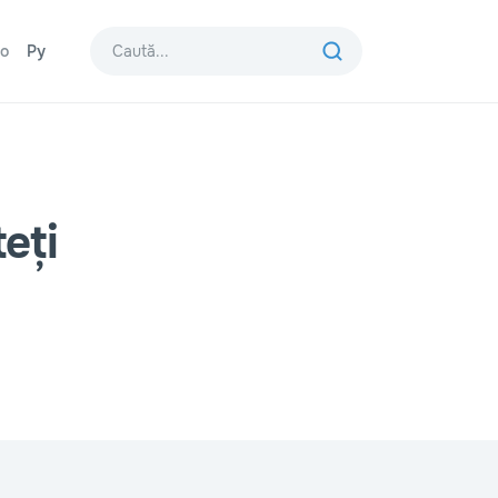
o
Ру
teți