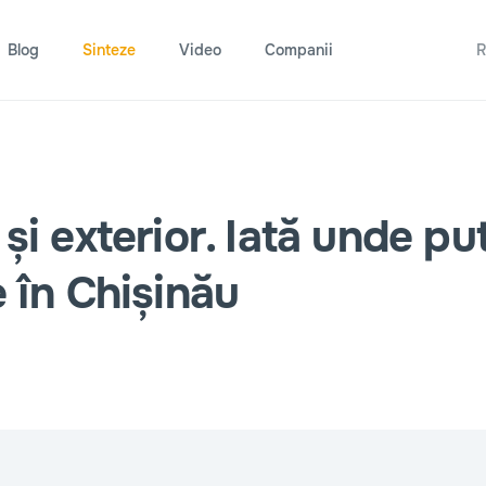
Blog
Sinteze
Video
Companii
R
și exterior. Iată unde pu
e în Chișinău