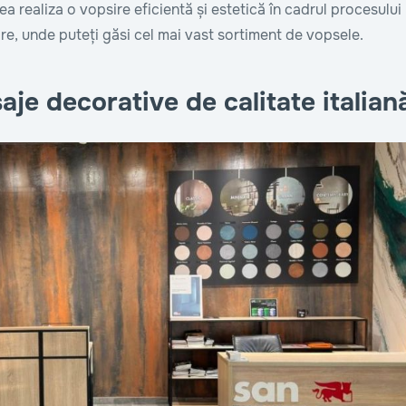
a realiza o vopsire eficientă și estetică în cadrul procesului
e, unde puteți găsi cel mai vast sortiment de vopsele.
je decorative de calitate italian