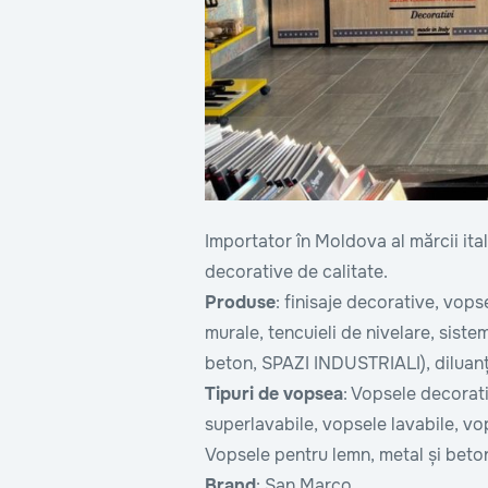
Importator în Moldova al mărcii ita
decorative de calitate.
Produse
: finisaje decorative, vopse
murale, tencuieli de nivelare, sist
beton, SPAZI INDUSTRIALI), diluanț
Tipuri de vopsea
: Vopsele decorat
superlavabile, vopsele lavabile, vo
Vopsele pentru lemn, metal și beto
Brand
: San Marco