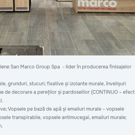
liene San Marco Group Spa - lider în producerea finisajelor
le, grunduri, stucuri; fixative și izolante murale, învelișuri
eme de decorare a pereților și pardoselilor (CONTINUO – efect
i.
ive; Vopsele pe bază de apă și emailuri murale – vopsele
psele transpirabile, vopsele antimucegai, emailuri murale;
n.