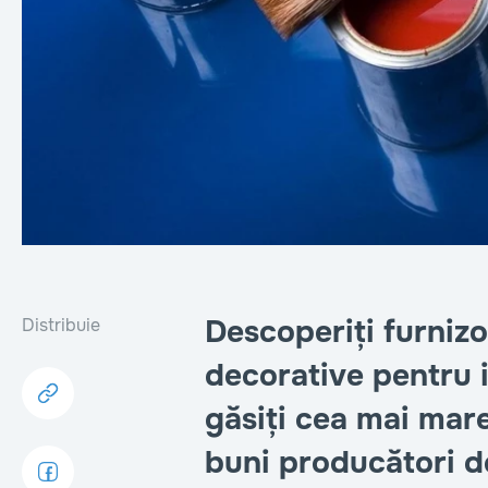
Descoperiți furnizo
Distribuie
decorative pentru i
găsiți cea mai mar
buni producători de