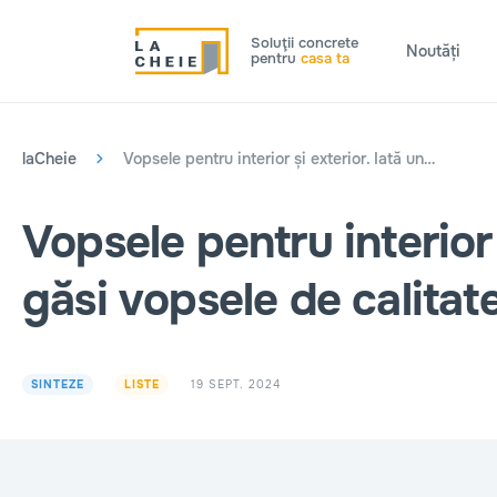
Soluţii concrete
Noutăți
pentru
casa ta
laCheie
Vopsele pentru interior și exterior. Iată unde puteți găsi vopsele de calitate în Chișinău
Vopsele pentru interior 
găsi vopsele de calitat
19 SEPT. 2024
SINTEZE
LISTE