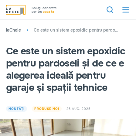
Soluţii concrete
pentru
casa ta
laCheie
Ce este un sistem epoxidic pentru pardoseli și de ce e alegerea ideală pentru garaje și spații tehnice
Ce este un sistem epoxidic
pentru pardoseli și de ce e
alegerea ideală pentru
garaje și spații tehnice
26 AUG. 2025
NOUTĂȚI
PRODUSE NOI