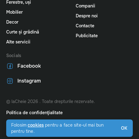
Ferestre, uși
Companii
Mobilier
Despre noi
Decor
Contacte
Curte și grădină
Publicitate
Alte servicii
Socials
Facebook
Instagram
© laCheie 2026 . Toate drepturile rezervate.
Politica de confidenţialitate
Website by
amigo.studio
Folosim
cookies
pentru a face site-ul mai bun
OK
pentru tine.