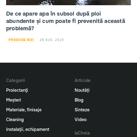
De ce apare apa în subsol după ploi
abundente și cum poate fi prevenită această
problemă?
26 AUG. 2025
PRODUSE NOI
Categorii
Articole
Proiectanţi
Noutăți
Meșteri
Blog
Materiale, finisaje
Sinteze
Cleaning
Video
Instalaţii, echipament
laCheie