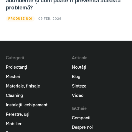
abundente și cum poate fi prevenită această
problemă?
09 FEB. 2026
PRODUSE NOI
Categorii
Articole
Proiectanţi
Noutăți
Meșteri
Blog
Materiale, finisaje
Sinteze
Cleaning
Video
Instalaţii, echipament
laCheie
Ferestre, uși
Companii
Mobilier
Despre noi