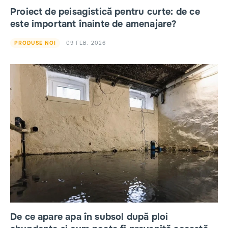
Proiect de peisagistică pentru curte: de ce
este important înainte de amenajare?
09 FEB. 2026
PRODUSE NOI
De ce apare apa în subsol după ploi