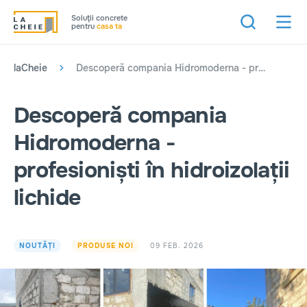
Soluţii concrete
pentru
casa ta
laCheie
Descoperă compania Hidromoderna - profesioniști în hidroizolații lichide
Descoperă compania
Hidromoderna -
profesioniști în hidroizolații
lichide
09 FEB. 2026
NOUTĂȚI
PRODUSE NOI