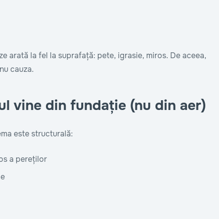
 arată la fel la suprafață: pete, igrasie, miros. De aceea,
 nu cauza.
 vine din fundație (nu din aer)
ma este structurală:
os a pereților
de