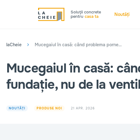
Soluţii concrete
Noutăți
pentru
casa ta
laCheie
Mucegaiul în casă: când problema pornește de la fundație, nu de la ventilație
Mucegaiul în casă: cân
fundație, nu de la venti
21 APR. 2026
NOUTĂȚI
PRODUSE NOI