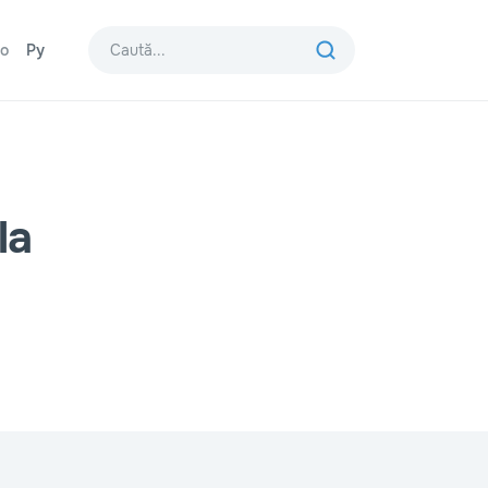
o
Ру
la