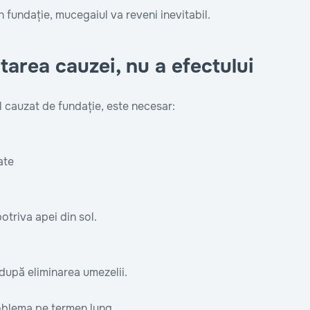
fundație, mucegaiul va reveni inevitabil.
atarea cauzei, nu a efectului
l cauzat de fundație, este necesar:
ate
otriva apei din sol.
r după eliminarea umezelii.
oblema pe termen lung.