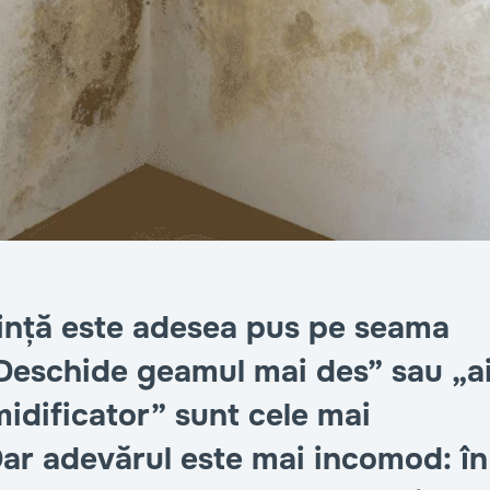
ință este adesea pus pe seama
 „Deschide geamul mai des” sau „a
idificator” sunt cele mai
Dar adevărul este mai incomod: în