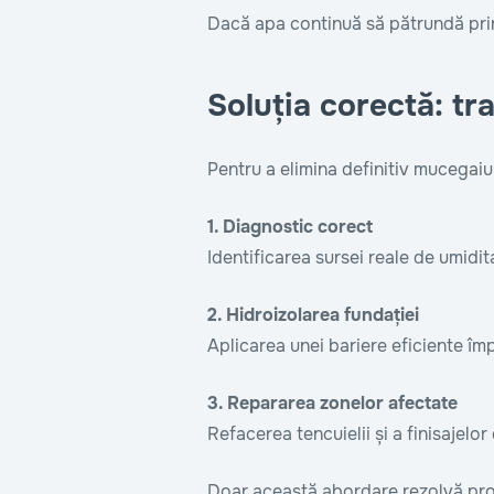
Dacă apa continuă să pătrundă prin 
Soluția corectă: tr
Pentru a elimina definitiv mucegaiu
1. Diagnostic corect
Identificarea sursei reale de umidit
2. Hidroizolarea fundației
Aplicarea unei bariere eficiente împ
3. Repararea zonelor afectate
Refacerea tencuielii și a finisajelo
Doar această abordare rezolvă pr