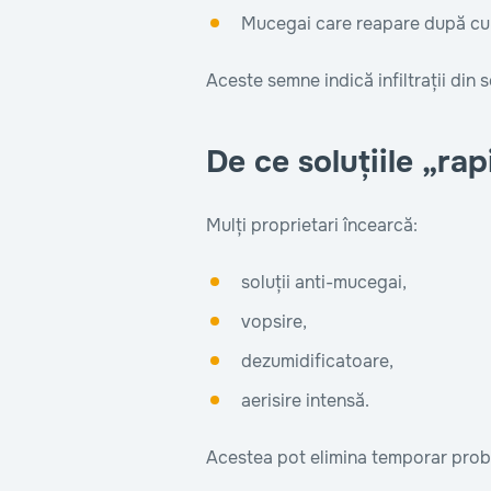
Mucegai care reapare după cu
Aceste semne indică infiltrații din 
De ce soluțiile „ra
Mulți proprietari încearcă:
soluții anti-mucegai,
vopsire,
dezumidificatoare,
aerisire intensă.
Acestea pot elimina temporar pro