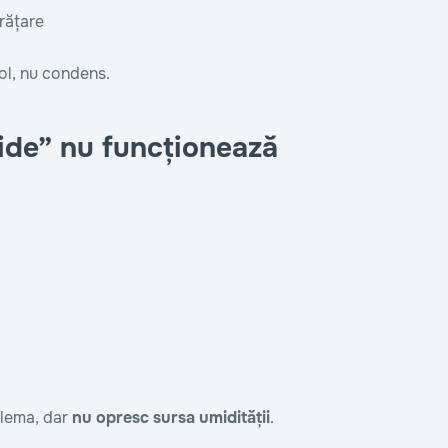
rățare
sol, nu condens.
pide” nu funcționează
blema, dar
nu opresc sursa umidității
.