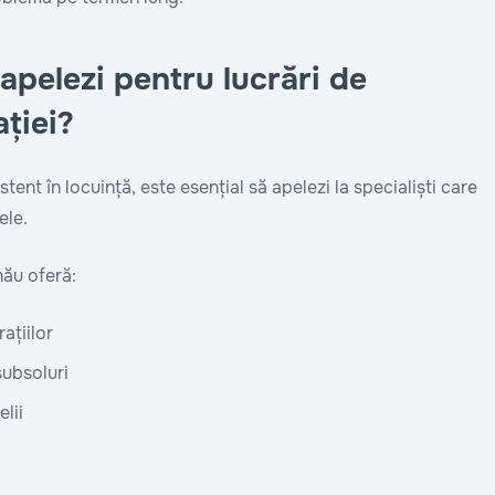
apelezi pentru lucrări de
ției?
ent în locuință, este esențial să apelezi la specialiști care
ele.
nău oferă:
rațiilor
subsoluri
lii