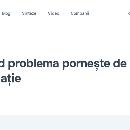
Blog
Sinteze
Video
Companii
R
d problema pornește de 
lație