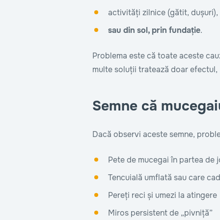
activități zilnice (gătit, dușuri),
sau din sol, prin fundație
.
Problema este că toate aceste cauze
multe soluții tratează doar efectul,
Semne că mucegaiul
Dacă observi aceste semne, proble
Pete de mucegai în partea de j
Tencuială umflată sau care ca
Pereți reci și umezi la atingere
Miros persistent de „pivniță”