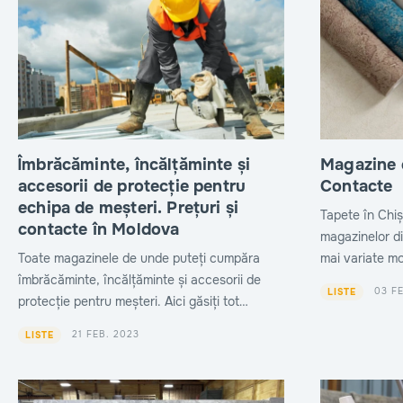
Îmbrăcăminte, încălțăminte și
Magazine d
accesorii de protecție pentru
Contacte
echipa de meșteri. Prețuri și
Tapete în Chiș
contacte în Moldova
magazinelor di
Toate magazinele de unde puteți cumpăra
mai variate mo
îmbrăcăminte, încălțăminte și accesorii de
producători.
03 F
LISTE
protecție pentru meșteri. Aici găsiți tot
necesarul pentru a echipa complet un
21 FEB. 2023
LISTE
meseriaș. Aflați prețuri și adrese.