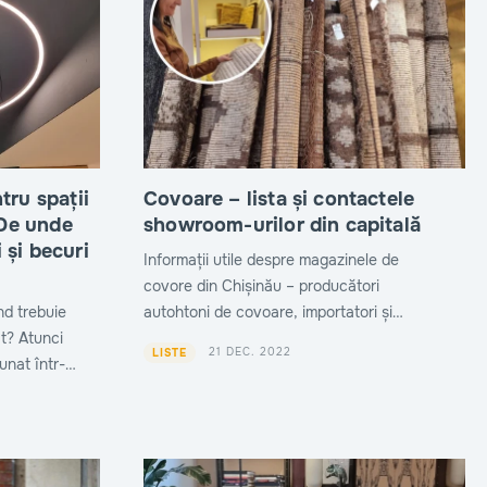
tru spații
Covoare – lista și contactele
 De unde
showroom-urilor din capitală
 și becuri
Informații utile despre magazinele de
covore din Chișinău – producători
nd trebuie
autohtoni de covoare, importatori și
at? Atunci
furnizori oficiali. Toate adresele sunt
21 DEC. 2022
LISTE
dunat într-un
prezentate în acest articol.
or ce au