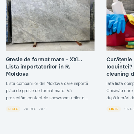
Gresie de format mare - XXL.
Curățenie
Lista importatorilor în R.
locuinței?
Moldova
cleaning d
Lista companiilor din Moldova care importă
Iată lista comp
plăci de gresie de format mare. Vă
Chișinău care 
prezentăm contactele showroom-urilor din
după lucrări de
capitală și informații utile despre produsele
estimative și 
20 DEC. 2022
06 D
LISTE
LISTE
comercializate.