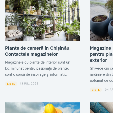
Plante de cameră în Chișinău.
Magazine și ate
Contactele magazinelor
pentru plan
exterior
Magazinele cu plante de interior sunt un
loc minunat pentru pasionații de plante,
Ghivece din ce
sunt o sursă de inspirație și informații
jardiniere din
prețioase. Analizați asortimentul
automat de ud
13 IUL. 2023
LISTE
magazinelor.
magazinelor cu
04 A
LISTE