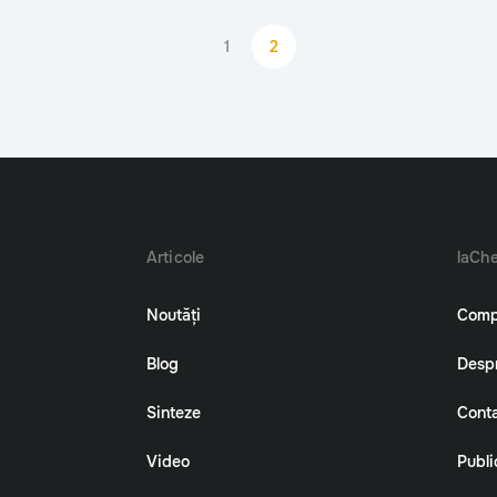
1
2
Articole
laChe
Noutăți
Comp
Blog
Despr
Sinteze
Cont
Video
Publi