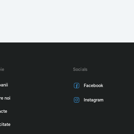
ie
Socials
anii
Facebook
e noi
Instagram
acte
citate