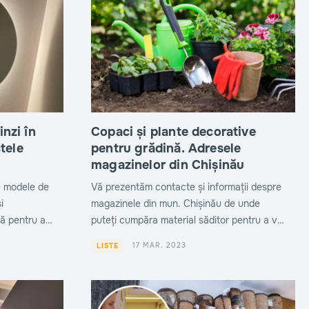
nzi în
Copaci și plante decorative
tele
pentru grădină. Adresele
magazinelor din Chișinău
e modele de
Vă prezentăm contacte și informații despre
i
magazinele din mun. Chișinău de unde
tă pentru a
puteți cumpăra material săditor pentru a vă
ivită
personaliza grădina. Aici găsiți copaci și
17 MAR. 2023
LISTE
plante decorative.