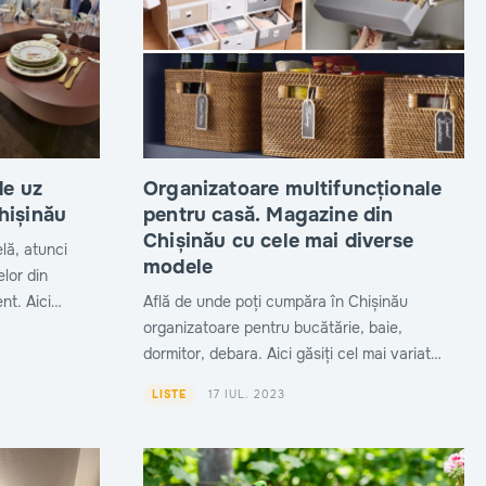
de uz
Organizatoare multifuncționale
hișinău
pentru casă. Magazine din
Chișinău cu cele mai diverse
lă, atunci
modele
lor din
nt. Aici
Află de unde poți cumpăra în Chișinău
ccesorii
organizatoare pentru bucătărie, baie,
dormitor, debara. Aici găsiți cel mai variat
asortiment.
17 IUL. 2023
LISTE