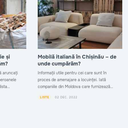
ie și
Mobilă italiană în Chișinău – de
ăm?
unde cumpărăm?
să aruncați
Informații utile pentru cei care sunt în
beroanele
proces de amenajare a locuinței. Iată
lista
companiile din Moldova care furnizează
acuați
mobilă din Italia. Salvați contactele!
02 DEC. 2022
LISTE
a locuinței.