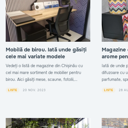
Mobilă de birou. Iată unde găsiți
Magazine 
cele mai variate modele
arome pen
Vedeți o listă de magazine din Chișinău cu
Iată de unde 
cel mai mare sortiment de mobilier pentru
difuzoare cu u
birou. Aici găsiți mese, scaune, fotolii,
parfumate, spra
dulapuri, etajere.
magazinelor d
20 NOV. 2023
28 A
LISTE
LISTE
Chișinău.