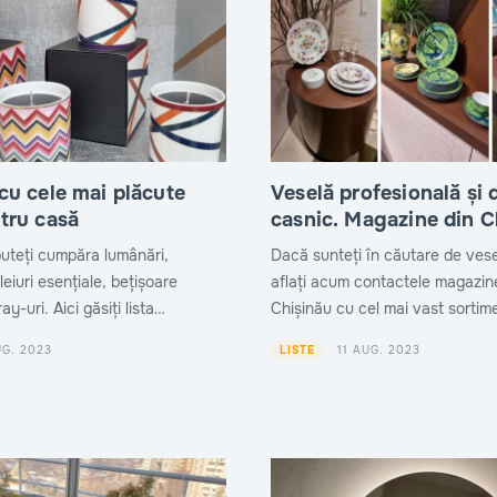
cu cele mai plăcute
Veselă profesională și 
tru casă
casnic. Magazine din C
puteți cumpăra lumânări,
Dacă sunteți în căutare de vese
leiuri esențiale, bețișoare
aflați acum contactele magazine
y-uri. Aici găsiți lista
Chișinău cu cel mai vast sortime
e aromatizatoare din
găsiți vase de gătit, veselă și a
UG. 2023
11 AUG. 2023
LISTE
pentru servirea mesei.