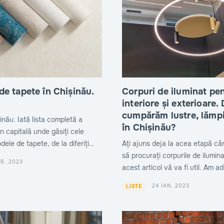
e tapete în Chișinău.
Corpuri de iluminat pen
interiore și exterioare.
cumpărăm lustre, lămpi
inău. Iată lista completă a
în Chișinău?
n capitală unde găsiți cele
dele de tapete, de la diferiți
Ați ajuns deja la acea etapă câ
să procurați corpurile de ilumin
EB. 2023
acest articol vă va fi util. Am a
singur loc contactele companiil
24 IAN. 2023
LISTE
grijă să aveți lumină bună în
casă/curte/birou.