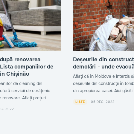
 după renovarea
Deșeurile din construcț
 Lista companiilor de
demolări - unde evacu
in Chișinău
Aflați că în Moldova e interzis 
aniilor de cleaning din
deșeurile din construcții în tom
oferă servicii de curățenie
din apropierea casei. Aici găsiți 
 renovare. Aflați prețuri
companiilor care vă ajută să ev
05 DEC. 2022
LISTE
contacte.
deșeurile rămase după renovare
EC. 2022