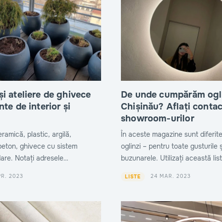
liere de ghivece
De unde cumpărăm ogli
te de interior și
Chișinău? Aflați contac
showroom-urilor
ramică, plastic, argilă,
În aceste magazine sunt diferit
 beton, ghivece cu sistem
oglinzi – pentru toate gusturile ș
are. Notați adresele
buzunarele. Utilizați această lis
 cel mai bogat sortiment.
găsi cât mai curând oglinda potr
PR. 2023
24 MAR. 2023
LISTE
interiorului casei dvs.