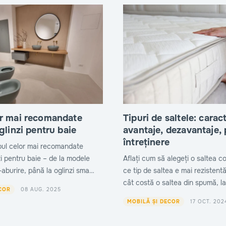
or mai recomandate
Tipuri de saltele: caract
oglinzi pentru baie
avantaje, dezavantaje, p
întreținere
ul celor mai recomandate
nzi pentru baie – de la modele
Aflați cum să alegeți o saltea co
-aburire, până la oglinzi smart
ce tip de saltea e mai rezistentă
e depozitare. Alege varianta
cât costă o saltea din spumă, latex sau o
08 AUG. 2025
COR
ui și nevoilor tale!
saltea cu arcuri. Citiți articolul!
17 OCT. 202
MOBILĂ ȘI DECOR