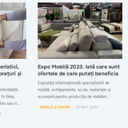
eristici,
Expo Mobilă 2023. Iată care sunt
rețuri și
ofertele de care puteți beneficia
Expoziția Internațională specializată de
nfortabilă,
mobilă, echipamente, scule, materiale și
 în timp,
accesorii pentru producția de mobilier
”Expo Mobila” a revenit la Moldexpo după o
24 NOV. 2023
MOBILĂ ȘI DECOR
pauză de trei ani și este la ce-a de-a XXI-a
4
ediție.