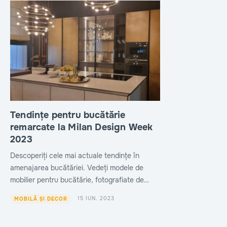
Tendințe pentru bucătărie
remarcate la Milan Design Week
2023
Descoperiți cele mai actuale tendințe în
amenajarea bucătăriei. Vedeți modele de
mobilier pentru bucătărie, fotografiate de
redactorii Lacheie.md în Italia.
15 IUN. 2023
MOBILĂ ȘI DECOR