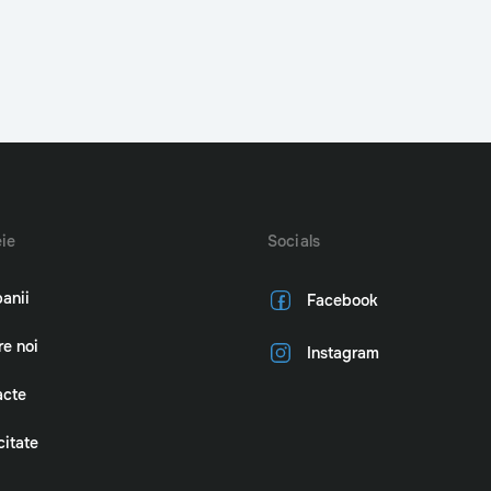
ie
Socials
anii
Facebook
e noi
Instagram
acte
citate