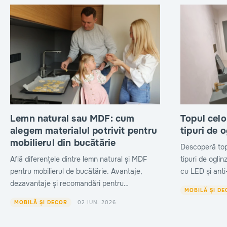
Lemn natural sau MDF: cum
Topul cel
alegem materialul potrivit pentru
tipuri de 
mobilierul din bucătărie
Descoperă top
Află diferențele dintre lemn natural și MDF
tipuri de ogli
pentru mobilierul de bucătărie. Avantaje,
cu LED și anti
dezavantaje și recomandări pentru
și cu spațiu d
MOBILĂ ȘI DE
designul perfect.
potrivită stilul
02 IUN. 2026
MOBILĂ ȘI DECOR