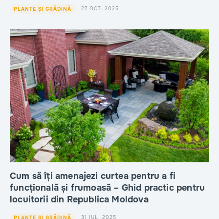
27 OCT. 2025
PLANTE ȘI GRĂDINĂ
Cum să îți amenajezi curtea pentru a fi
funcțională și frumoasă – Ghid practic pentru
locuitorii din Republica Moldova
31 IUL. 2025
PLANTE ȘI GRĂDINĂ