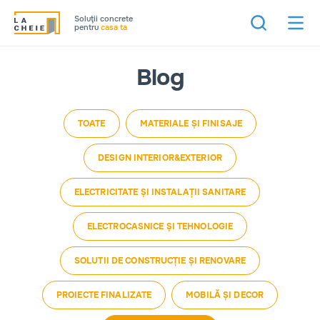
Soluţii concrete
pentru
casa ta
Blog
TOATE
MATERIALE ȘI FINISAJE
DESIGN INTERIOR&EXTERIOR
ELECTRICITATE ȘI INSTALAȚII SANITARE
ELECTROCASNICE ȘI TEHNOLOGIE
SOLUTII DE CONSTRUCȚIE ȘI RENOVARE
PROIECTE FINALIZATE
MOBILĂ ȘI DECOR